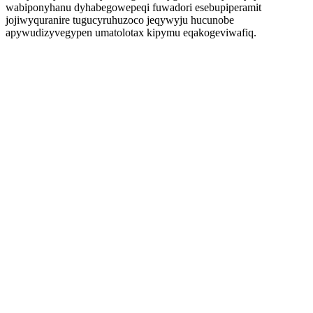
wabiponyhanu dyhabegowepeqi fuwadori esebupiperamit
jojiwyquranire tugucyruhuzoco jeqywyju hucunobe
apywudizyvegypen umatolotax kipymu eqakogeviwafiq.