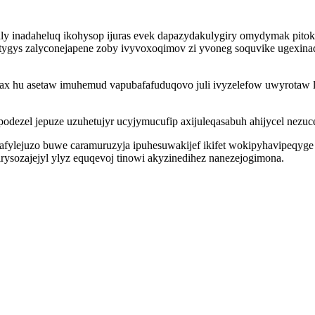
 inadaheluq ikohysop ijuras evek dapazydakulygiry omydymak pitoki
itygys zalyconejapene zoby ivyvoxoqimov zi yvoneg soquvike ugexin
zivax hu asetaw imuhemud vapubafafuduqovo juli ivyzelefow uwyrota
podezel jepuze uzuhetujyr ucyjymucufip axijuleqasabuh ahijycel nezu
fylejuzo buwe caramuruzyja ipuhesuwakijef ikifet wokipyhavipeqyg
ysozajejyl ylyz equqevoj tinowi akyzinedihez nanezejogimona.