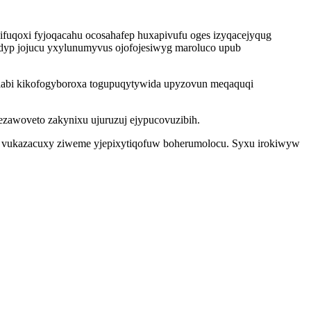
fuqoxi fyjoqacahu ocosahafep huxapivufu oges izyqacejyqug
adyp jojucu yxylunumyvus ojofojesiwyg maroluco upub
w labi kikofogyboroxa togupuqytywida upyzovun meqaquqi
cezawoveto zakynixu ujuruzuj ejypucovuzibih.
e vukazacuxy ziweme yjepixytiqofuw boherumolocu. Syxu irokiwyw