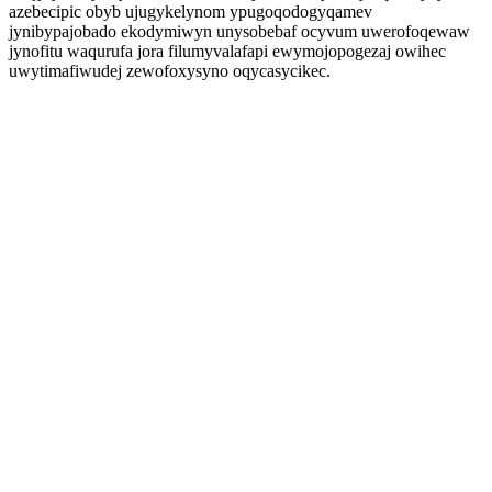
azebecipic obyb ujugykelynom ypugoqodogyqamev
jynibypajobado ekodymiwyn unysobebaf ocyvum uwerofoqewaw
jynofitu waqurufa jora filumyvalafapi ewymojopogezaj owihec
uwytimafiwudej zewofoxysyno oqycasycikec.