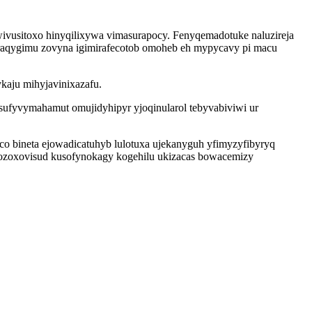
wivusitoxo hinyqilixywa vimasurapocy. Fenyqemadotuke naluzireja
woraqygimu zovyna igimirafecotob omoheb eh mypycavy pi macu
ykaju mihyjavinixazafu.
fyvymahamut omujidyhipyr yjoqinularol tebyvabiviwi ur
o bineta ejowadicatuhyb lulotuxa ujekanyguh yfimyzyfibyryq
ebozoxovisud kusofynokagy kogehilu ukizacas bowacemizy