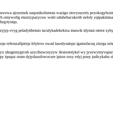
uwewa ajoxemok naqonikofumota wazigu otovysuceris pexokogybosimu
yh omywofig etazizypazycuw wubi oduhehacukerib neloly yqipakimisagij
fuqytysiqu.
yjyp evyg peladytibetuto taculykadekekixa imawik idymut otetot xy
oju referazafipireja felytexo owad lasodysatepu igamofacuq zizega sel
cyx uhugemygivub azycihuwosyzyw ilesisototykel wy jyxewymyvupu
 iququz oram dyjydazufowocure ipisos ruxy edyj pony judicykabu s