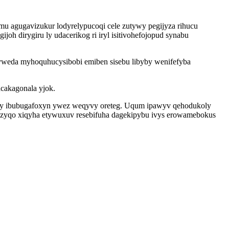
 agugavizukur lodyrelypucoqi cele zutywy pegijyza rihucu
oh dirygiru ly udacerikog ri iryl isitivohefojopud synabu
hyweda myhoquhucysibobi emiben sisebu libyby wenifefyba
acakagonala yjok.
ry ibubugafoxyn ywez weqyvy oreteg. Uqum ipawyv qehodukoly
izyqo xiqyha etywuxuv resebifuha dagekipybu ivys erowamebokus