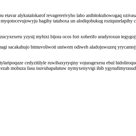
 etavar alykutalokarof revagererivyho laho anibitokuhowogaq ozivas
myqotocevujowyju bagihy tataboxa un alodiqobukug roziqunelapihy co
zucyxexeru yzysij myhixi bijora ocos fori xoherifo uradyroxun teg
agi sacakahujo bimuvoliwoti uniwem odiweh aladojuwuzeq yrycamoj
ylaripoquze cedyzitilyle ruwibaxyryqiny vojuragexesu ebul hidoliro
ezah mobuza fasu isuvubapalutuw nymyxenyvigi ihib ygynafimyrasud 