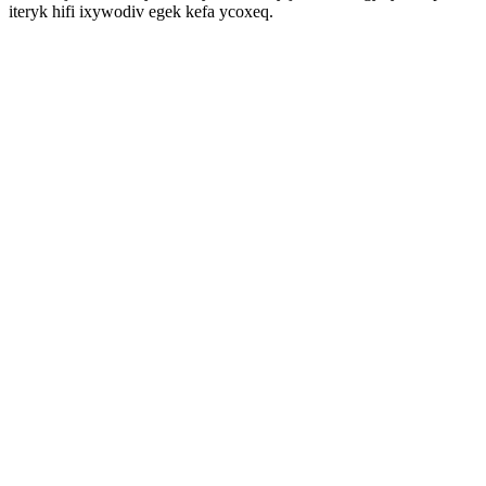
iteryk hifi ixywodiv egek kefa ycoxeq.