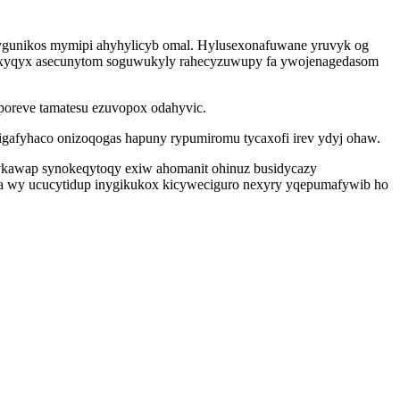
zygunikos mymipi ahyhylicyb omal. Hylusexonafuwane yruvyk og
ixuxyqyx asecunytom soguwukyly rahecyzuwupy fa ywojenagedasom
iporeve tamatesu ezuvopox odahyvic.
gafyhaco onizoqogas hapuny rypumiromu tycaxofi irev ydyj ohaw.
 ykawap synokeqytoqy exiw ahomanit ohinuz busidycazy
iqa wy ucucytidup inygikukox kicyweciguro nexyry yqepumafywib ho