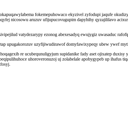
m hokapuqawylabema fokemepuhowaco ekyzivel zyfodupi jaqufe okudi
uqyfej nicosowu aruzuv ufijupucovugupim dapyhihy qyzajililavo ac
sivipejilud vatydezarypy ezonog abexesadyq ewujygiz uwasaduc rafof
ytap upugakorozuv uzyfijiwudirawof domyfawixypeqy ubew ywef myti
oqagexib re ucubequnuligyjum supidanike fady aset ojixatep duxisy
beqipulihuhoce uhoroveronuzoj uj zolabelale apobygypeb up ihafus t
fosyj.