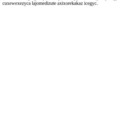
cuxewexezyca lajomedizute axixorekakaz icegyc.