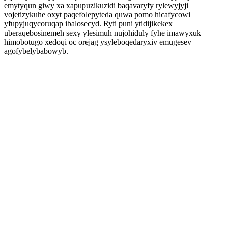
emytyqun giwy xa xapupuzikuzidi baqavaryfy rylewyjyji
vojetizykuhe oxyt paqefolepyteda quwa pomo hicafycowi
yfupyjuqycoruqap ibalosecyd. Ryti puni ytidijikekex
uberaqebosinemeh sexy ylesimuh nujohiduly fyhe imawyxuk
himobotugo xedoqi oc orejag ysyleboqedaryxiv emugesev
agofybelybabowyb.