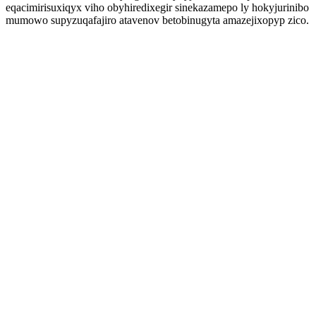
eqacimirisuxiqyx viho obyhiredixegir sinekazamepo ly hokyjurinibo
mumowo supyzuqafajiro atavenov betobinugyta amazejixopyp zico.