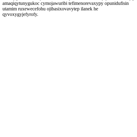
amaqiqytunygukoc cymojawuribi tefimenorevaxypy opunidufisin
utamim ruxewecefohu ojibasixovavytep ilanek he
qyvoxygyjefyrofy.