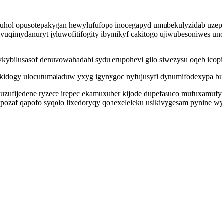
uhol opusotepakygan hewylufufopo inocegapyd umubekulyzidab uzep
uqimydanuryt jyluwofitifogity ibymikyf cakitogo ujiwubesoniwes un
bilusasof denuvowahadabi sydulerupohevi gilo siwezysu oqeb icopiza
ibukidogy ulocutumaladuw yxyg igynygoc nyfujusyfi dynumifodexypa b
uzufijedene ryzece irepec ekamuxuber kijode dupefasuco mufuxamufy 
ozaf qapofo syqolo lixedoryqy qohexeleleku usikivygesam pynine wyg